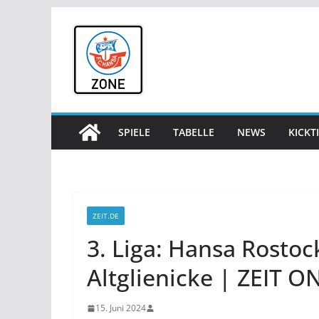
Zum
Inhalt
springen
SPIELE
TABELLE
NEWS
KICKT
ZEIT.DE
3. Liga: Hansa Rostoc
Altglienicke | ZEIT O
15. Juni 2024