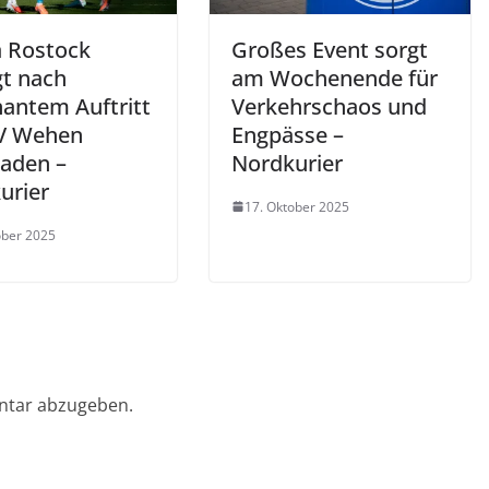
 Rostock
Großes Event sorgt
gt nach
am Wochenende für
antem Auftritt
Verkehrschaos und
V Wehen
Engpässe –
aden –
Nordkurier
urier
17. Oktober 2025
ober 2025
ntar abzugeben.