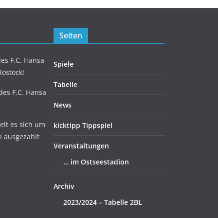
Seiten
es F.C. Hansa
Spiele
Rostock!
Tabelle
 des F.C. Hansa
News
lt es sich um
kicktipp Tippspiel
n ausgezahlt
Veranstaltungen
… im Ostseestadion
Archiv
2023/2024 – Tabelle 2BL