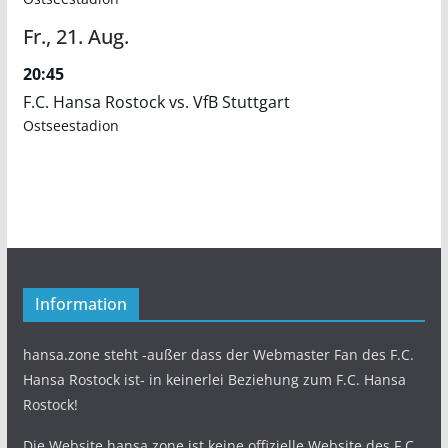
Fr.,
21.
Aug.
20:45
F.C. Hansa Rostock vs. VfB Stuttgart
Ostseestadion
Information
hansa.zone steht -außer dass der Webmaster Fan des F.C.
Hansa Rostock ist- in keinerlei Beziehung zum F.C. Hansa
Rostock!
Die Website hansa.zone ist keine offizielle Website des F.C.