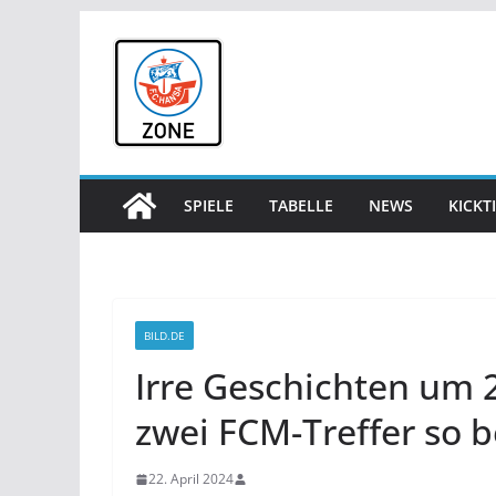
Zum
Inhalt
springen
SPIELE
TABELLE
NEWS
KICKT
BILD.DE
Irre Geschichten um 
zwei FCM-Treffer so 
22. April 2024