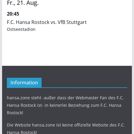
Fr.,
21.
Aug.
20:45
F.C. Hansa Rostock vs. VfB Stuttgart
Ostseestadion
Information
hansa.zone steht -außer dass der Webmaster Fan des F.C.
Hansa Rostock ist- in keinerlei Beziehung zum F.C. Hansa
Rostock!
Die Website hansa.zone ist keine offizielle Website des F.C.
Hansa Rostock!