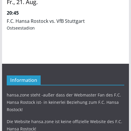
Fr.,
21.
Aug.
20:45
F.C. Hansa Rostock vs. VfB Stuttgart
Ostseestadion
Information
hansa.zone steht -außer dass der Webmaster Fan des F.C.
Hansa Rostock ist- in keinerlei Beziehung zum F.C. Hansa
Rostock!
Die Website hansa.zone ist keine offizielle Website des F.C.
Hansa Rostock!