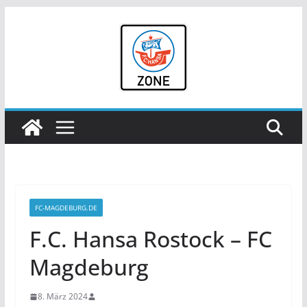
Zum
Inhalt
springen
FC-MAGDEBURG.DE
F.C. Hansa Rostock – FC
Magdeburg
8. März 2024