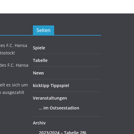
Seiten
es F.C. Hansa
Spiele
Rostock!
Tabelle
 des F.C. Hansa
News
lt es sich um
kicktipp Tippspiel
n ausgezahlt
Veranstaltungen
… im Ostseestadion
Archiv
2023/2024 – Tabelle 2BL