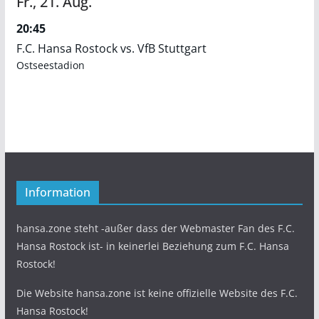
Fr.,
21.
Aug.
20:45
F.C. Hansa Rostock vs. VfB Stuttgart
Ostseestadion
Information
hansa.zone steht -außer dass der Webmaster Fan des F.C.
Hansa Rostock ist- in keinerlei Beziehung zum F.C. Hansa
Rostock!
Die Website hansa.zone ist keine offizielle Website des F.C.
Hansa Rostock!