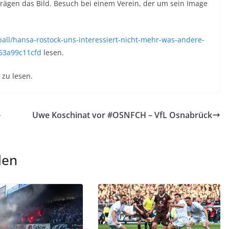
rägen das Bild. Besuch bei einem Verein, der um sein Image
ball/hansa-rostock-uns-interessiert-nicht-mehr-was-andere-
63a99c11cfd
lesen.
zu lesen.
-
Uwe Koschinat vor #OSNFCH – VfL Osnabrück
len