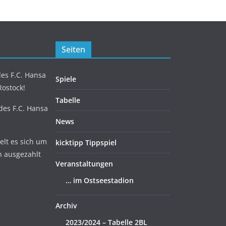
Seiten
es F.C. Hansa
Spiele
Rostock!
Tabelle
 des F.C. Hansa
News
lt es sich um
kicktipp Tippspiel
n ausgezahlt
Veranstaltungen
… im Ostseestadion
Archiv
2023/2024 – Tabelle 2BL