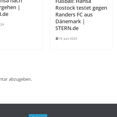
ansa nach
Fußball: Hansa
rgehen |
Rostock testet gegen
.de
Randers FC aus
Dänemark |
024
STERN.de
19. Juni 2024
ntar abzugeben.