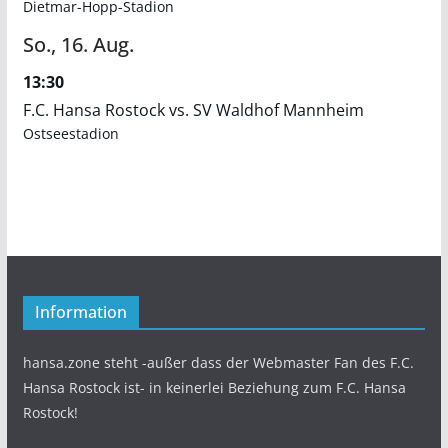
Dietmar-Hopp-Stadion
So.,
16.
Aug.
13:30
F.C. Hansa Rostock vs. SV Waldhof Mannheim
Ostseestadion
Information
hansa.zone steht -außer dass der Webmaster Fan des F.C.
Hansa Rostock ist- in keinerlei Beziehung zum F.C. Hansa
Rostock!