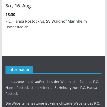
So.,
16.
Aug.
13:30
F.C. Hansa Rostock vs. SV Waldhof Mannheim
Ostseestadion
Information
hansa.zone steht -außer dass der Webmaster Fan des F.C.
Hansa Rostock ist- in keinerlei Beziehung zum F.C. Hansa
Rostock!
Die Website hansa.zone ist keine offizielle Website des F.C.