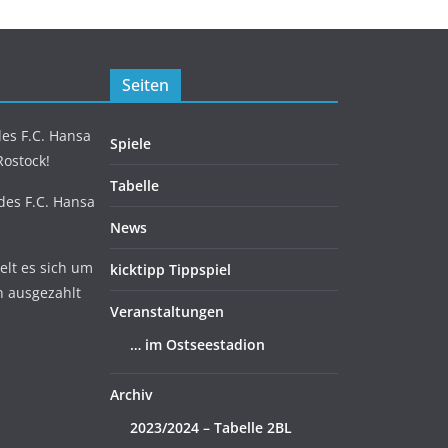
Seiten
es F.C. Hansa
Spiele
Rostock!
Tabelle
 des F.C. Hansa
News
lt es sich um
kicktipp Tippspiel
n ausgezahlt
Veranstaltungen
… im Ostseestadion
Archiv
2023/2024 – Tabelle 2BL