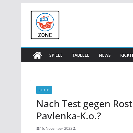
Zum
Inhalt
springen
SPIELE
TABELLE
NEWS
KICKT
BILD.DE
Nach Test gegen Rosto
Pavlenka-K.o.?
16. November 2023