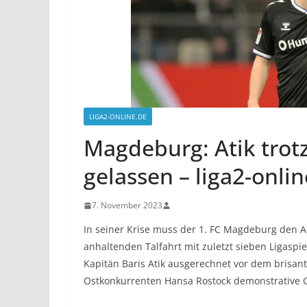
LIGA2-ONLINE.DE
Magdeburg: Atik trot
gelassen – liga2-onli
7. November 2023
In seiner Krise muss der 1. FC Magdeburg den Ab
anhaltenden Talfahrt mit zuletzt sieben Ligaspiel
Kapitän Baris Atik ausgerechnet vor dem brisan
Ostkonkurrenten Hansa Rostock demonstrative G