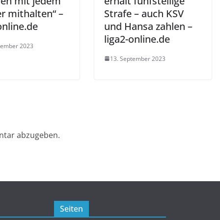
en mit jedem
erhält fünfstellige
r mithalten“ –
Strafe – auch KSV
online.de
und Hansa zahlen –
liga2-online.de
tember 2023
13. September 2023
ntar abzugeben.
Seiten