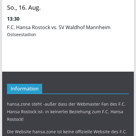
So.,
16.
Aug.
13:30
F.C. Hansa Rostock vs. SV Waldhof Mannheim
Ostseestadion
Information
hansa.zone steht -außer dass der Webmaster Fan des F.C.
Hansa Rostock ist- in keinerlei Beziehung zum F.C. Hansa
Rostock!
Die Website hansa.zone ist keine offizielle Website des F.C.