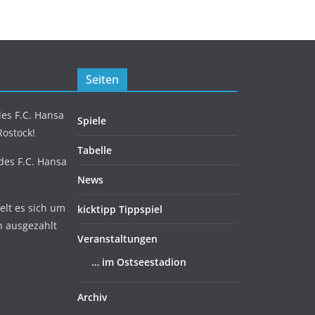
Seiten
es F.C. Hansa
Spiele
Rostock!
Tabelle
 des F.C. Hansa
News
lt es sich um
kicktipp Tippspiel
n ausgezahlt
Veranstaltungen
… im Ostseestadion
Archiv