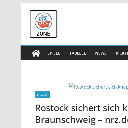
Zum
Inhalt
springen
SPIELE
TABELLE
NEWS
KICKT
NRZ.DE
Rostock sichert sich
Braunschweig – nrz.d