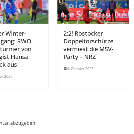
er Winter-
2:2! Rostocker
ugang: RWO
Doppeltorschütze
 Stürmer von
vermiest die MSV-
igist Hansa
Party – NRZ
ck aus
4. Oktober 2025
uar 2026
ntar abzugeben.