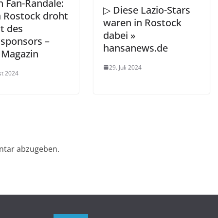
 Fan-Randale:
▷ Diese Lazio-Stars
 Rostock droht
waren in Rostock
t des
dabei »
sponsors –
hansanews.de
Magazin
29. Juli 2024
st 2024
ntar abzugeben.