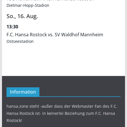
Dietmar-Hopp-Stadion
So.,
16.
Aug.
13:30
F.C. Hansa Rostock vs. SV Waldhof Mannheim
Ostseestadion
Information
hansa.zone steht -außer dass der Webmaster Fan des F.C.
Hansa Rostock ist- in keinerlei Beziehung zum F.C. Hansa
Rostock!