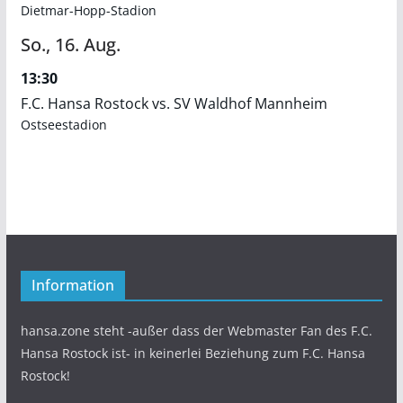
Dietmar-Hopp-Stadion
So.,
16.
Aug.
13:30
F.C. Hansa Rostock vs. SV Waldhof Mannheim
Ostseestadion
Information
hansa.zone steht -außer dass der Webmaster Fan des F.C.
Hansa Rostock ist- in keinerlei Beziehung zum F.C. Hansa
Rostock!