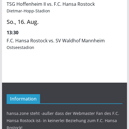
TSG Hoffenheim II vs. F.C. Hansa Rostock
Dietmar-Hopp-Stadion
So.,
16.
Aug.
13:30
F.C. Hansa Rostock vs. SV Waldhof Mannheim
Ostseestadion
Information
hansa.zone steht -außer dass der Webmaster Fan des F.C.
Hansa Rostock ist- in keinerlei Beziehung zum F.C. Hansa
Rostock!