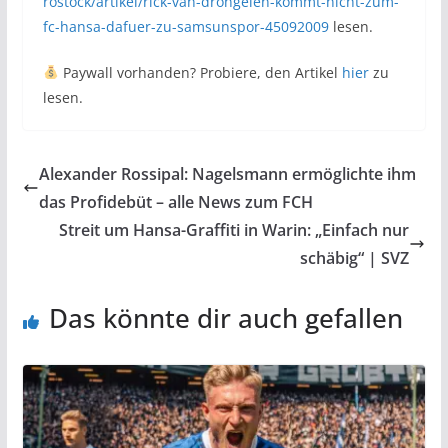
rostock/artikel/rick-van-drongelen-kommt-nicht-zum-
fc-hansa-dafuer-zu-samsunspor-45092009
lesen.
Paywall vorhanden? Probiere, den Artikel
hier
zu
lesen.
Alexander Rossipal: Nagelsmann ermöglichte ihm
das Profidebüt – alle News zum FCH
Streit um Hansa-Graffiti in Warin: „Einfach nur
schäbig“ | SVZ
Das könnte dir auch gefallen