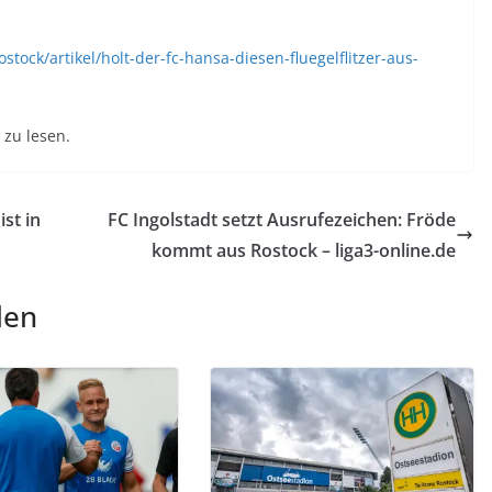
tock/artikel/holt-der-fc-hansa-diesen-fluegelflitzer-aus-
zu lesen.
st in
FC Ingolstadt setzt Ausrufezeichen: Fröde
kommt aus Rostock – liga3-online.de
len