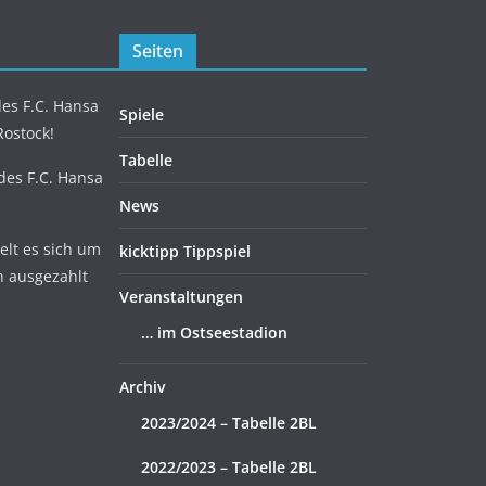
Seiten
es F.C. Hansa
Spiele
Rostock!
Tabelle
 des F.C. Hansa
News
lt es sich um
kicktipp Tippspiel
n ausgezahlt
Veranstaltungen
… im Ostseestadion
Archiv
2023/2024 – Tabelle 2BL
2022/2023 – Tabelle 2BL