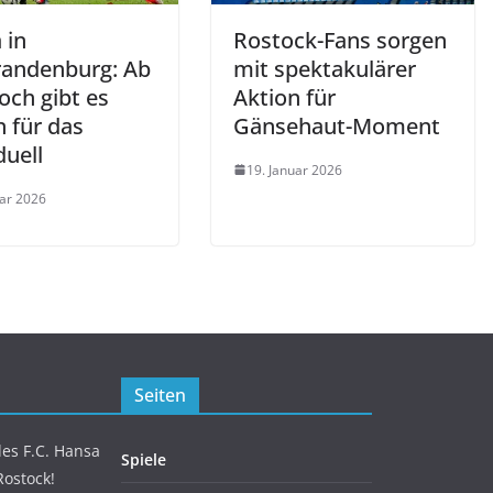
 in
Rostock-Fans sorgen
andenburg: Ab
mit spektakulärer
och gibt es
Aktion für
 für das
Gänsehaut-Moment
duell
19. Januar 2026
uar 2026
Seiten
es F.C. Hansa
Spiele
Rostock!