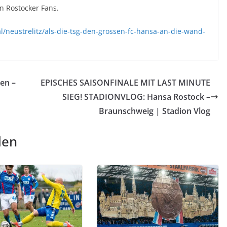
en Rostocker Fans.
l/neustrelitz/als-die-tsg-den-grossen-fc-hansa-an-die-wand-
en –
EPISCHES SAISONFINALE MIT LAST MINUTE
SIEG! STADIONVLOG: Hansa Rostock –
Braunschweig | Stadion Vlog
len