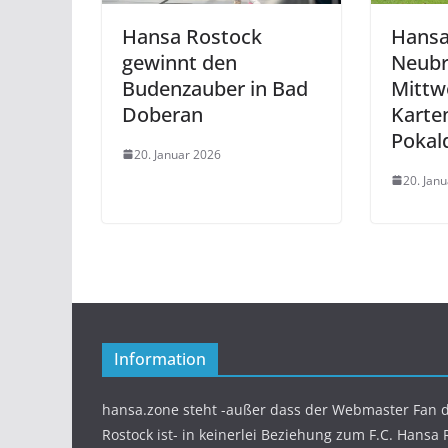
Hansa Rostock
Hansa
gewinnt den
Neubr
Budenzauber in Bad
Mittw
Doberan
Karten
Pokal
20. Januar 2026
20. Jan
Information
hansa.zone steht -außer dass der Webmaster Fan d
Rostock ist- in keinerlei Beziehung zum F.C. Hansa 