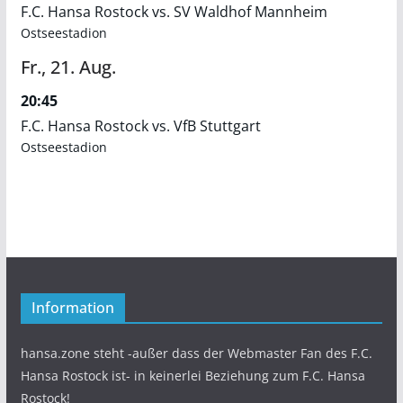
F.C. Hansa Rostock vs. SV Waldhof Mannheim
Ostseestadion
Fr.,
21.
Aug.
20:45
F.C. Hansa Rostock vs. VfB Stuttgart
Ostseestadion
Information
hansa.zone steht -außer dass der Webmaster Fan des F.C.
Hansa Rostock ist- in keinerlei Beziehung zum F.C. Hansa
Rostock!