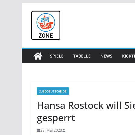
Zum
Inhalt
springen
SPIELE
TABELLE
NEWS
KICKT
SUEDDEUTSCHE.DE
Hansa Rostock will Si
gesperrt
28. Mai 2023