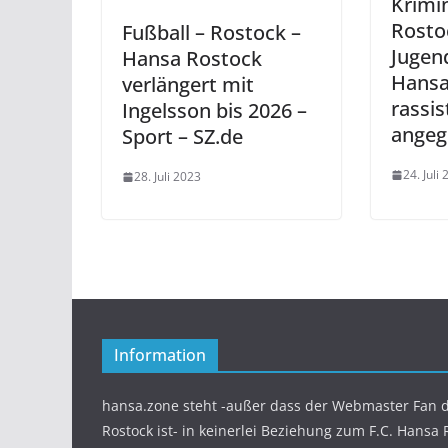
Krimin
Rostoc
Fußball – Rostock –
Jugen
Hansa Rostock
Hansa
verlängert mit
rassis
Ingelsson bis 2026 –
angeg
Sport – SZ.de
24. Juli
28. Juli 2023
Information
hansa.zone steht -außer dass der Webmaster Fan d
Rostock ist- in keinerlei Beziehung zum F.C. Hansa 