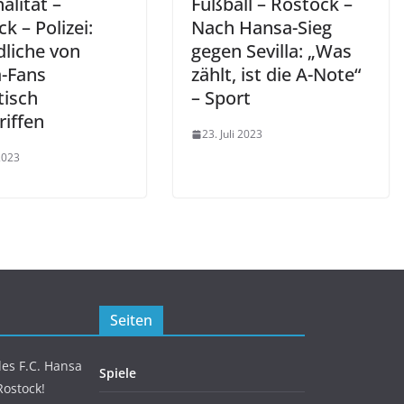
alität –
Fußball – Rostock –
k – Polizei:
Nach Hansa-Sieg
dliche von
gegen Sevilla: „Was
-Fans
zählt, ist die A-Note“
tisch
– Sport
riffen
23. Juli 2023
 2023
Seiten
es F.C. Hansa
Spiele
Rostock!