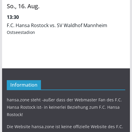
So.,
16.
Aug.
13:30
F.C. Hansa Rostock vs. SV Waldhof Mannheim
Ostseestadion
Information
hansa.zone steht -außer dass der Webmaster Fan des F.C.
Hansa Rostock ist- in keinerlei Beziehung zum F.C. Hansa
Rostock!
Die Website hansa.zone ist keine offizielle Website des F.C.